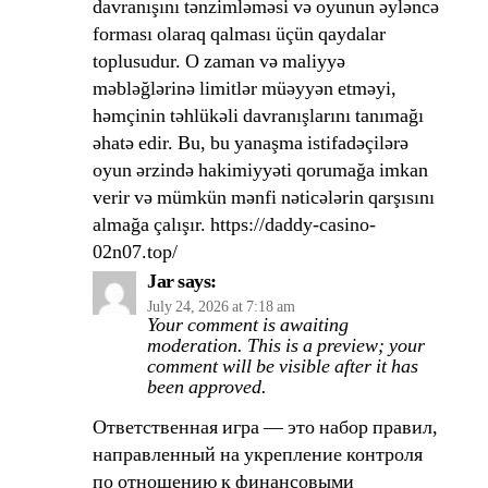
davranışını tənzimləməsi və oyunun əyləncə
forması olaraq qalması üçün qaydalar
toplusudur. O zaman və maliyyə
məbləğlərinə limitlər müəyyən etməyi,
həmçinin təhlükəli davranışlarını tanımağı
əhatə edir. Bu, bu yanaşma istifadəçilərə
oyun ərzində hakimiyyəti qorumağa imkan
verir və mümkün mənfi nəticələrin qarşısını
almağa çalışır. https://daddy-casino-
02n07.top/
Jar
says:
July 24, 2026 at 7:18 am
Your comment is awaiting
moderation. This is a preview; your
comment will be visible after it has
been approved.
Ответственная игра — это набор правил,
направленный на укрепление контроля
по отношению к финансовыми